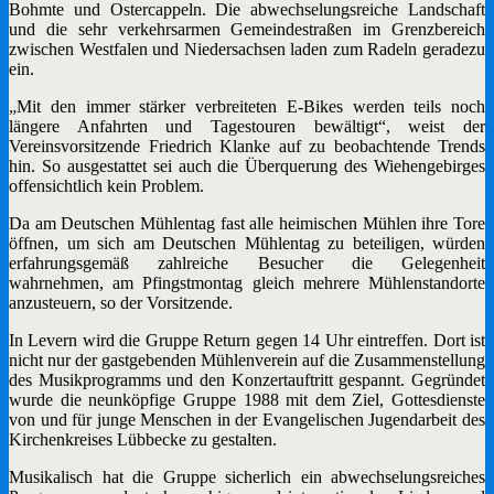
Bohmte und Ostercappeln. Die abwechselungsreiche Landschaft
und die sehr verkehrsarmen Gemeindestraßen im Grenzbereich
zwischen Westfalen und Niedersachsen laden zum Radeln geradezu
ein.
„Mit den immer stärker verbreiteten E-Bikes werden teils noch
längere Anfahrten und Tagestouren bewältigt“, weist der
Vereinsvorsitzende Friedrich Klanke auf zu beobachtende Trends
hin. So ausgestattet sei auch die Überquerung des Wiehengebirges
offensichtlich kein Problem.
Da am Deutschen Mühlentag fast alle heimischen Mühlen ihre Tore
öffnen, um sich am Deutschen Mühlentag zu beteiligen, würden
erfahrungsgemäß zahlreiche Besucher die Gelegenheit
wahrnehmen, am Pfingstmontag gleich mehrere Mühlenstandorte
anzusteuern, so der Vorsitzende.
In Levern wird die Gruppe Return gegen 14 Uhr eintreffen. Dort ist
nicht nur der gastgebenden Mühlenverein auf die Zusammenstellung
des Musikprogramms und den Konzertauftritt gespannt. Gegründet
wurde die neunköpfige Gruppe 1988 mit dem Ziel, Gottesdienste
von und für junge Menschen in der Evangelischen Jugendarbeit des
Kirchenkreises Lübbecke zu gestalten.
Musikalisch hat die Gruppe sicherlich ein abwechselungsreiches