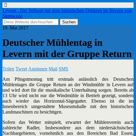
Levern - Der Stiftsort mit dem historischen Ortskern im Herzen von
Stemwede
19. Mai 2017
Deutscher Mühlentag in
Levern mit der Gruppe Return
Teilen
Tweet
Anpinnen
Mail
SMS
Am Pfingstmontag tritt erstmals anlässlich des Deutschen
Mühlentages die Gruppe Return an der Windmühle in Levern auf
und wird dort für die musikalische Unterhaltung sorgen. Bereits ab
13 Uhr wird nicht nur die Windmühle in Betrieb gezeigt, sondern
auch wieder das Horizontal-Sägegatter. Ebenso ist die im
Innenbereich umgestaltete Museumshalle mit den historischen
Landmaschinen zu besichtigen.
Sofern das Wetter mitspielt, erwartet der Mühlenverein auch
zahlreiche Radler, Insbesondere aus dem niedersächsischen
Nachbargebieten, vornehmlich aus den Bereichen Bad Essen,