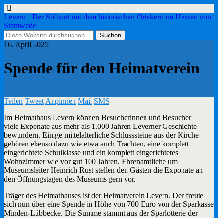
Levern - Der Stiftsort mit dem historischen Ortskern im Herzen von
Stemwede
16. April 2025
Spende für den Heimatverein
Teilen
Tweet
Anpinnen
Mail
SMS
Im Heimathaus Levern können Besucherinnen und Besucher
viele Exponate aus mehr als 1.000 Jahren Leverner Geschichte
bewundern. Einige mittelalterliche Schlusssteine aus der Kirche
gehören ebenso dazu wie etwa auch Trachten, eine komplett
eingerichtete Schulklasse und ein komplett eingerichtetes
Wohnzimmer wie vor gut 100 Jahren. Ehrenamtliche um
Museumsleiter Heinrich Rust stellen den Gästen die Exponate an
den Öffnungstagen des Museums gern vor.
Träger des Heimathauses ist der Heimatverein Levern. Der freute
sich nun über eine Spende in Höhe von 700 Euro von der Sparkasse
Minden-Lübbecke. Die Summe stammt aus der Sparlotterie der