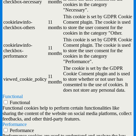
checkbox-necessary
months
cookies in the category
"Necessary".
This cookie is set by GDPR Cookie
cookielawinfo-
11
Consent plugin. The cookie is used
checkbox-others
months
to store the user consent for the
cookies in the category "Other.
This cookie is set by GDPR Cookie
cookielawinfo-
Consent plugin. The cookie is used
11
checkbox-
to store the user consent for the
months
performance
cookies in the category
"Performance".
The cookie is set by the GDPR
Cookie Consent plugin and is used
11
viewed_cookie_policy
to store whether or not user has
months
consented to the use of cookies. It
does not store any personal data.
Functional
Functional
Functional cookies help to perform certain functionalities like
sharing the content of the website on social media platforms, collect
feedbacks, and other third-party features.
Performance
Performance
Performance cookies are used to understand and analyze the key