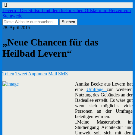
Levern - Der Stiftsort mit dem historischen Ortskern im Herzen von
Stemwede
28. April 2015
„Neue Chancen für das
Heilbad Levern“
Teilen
Tweet
Anpinnen
Mail
SMS
Annika Beeke aus Levern hat
eine
Umfrage
zur weiteren
Nutzung des Gebäudes an der
Badeallee erstellt. Es wäre gut
wenn sich möglichst viele
Personen an der Umfrage
beteiligen würden.
„Meine Masterarbeit im
Studiengang Architektur und
Umwelt soll sich mit dem