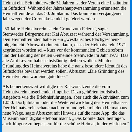
Heimat ein. Seit mittlerweile 51 Jahren ist der Verein eine Institution
im Stiftsdorf. Während der Jahreshauptversammlung erinnerten die
Heimatfreunde an das 50. Jubiläum. Das konnte im vergangenen
Jahr wegen der Coronakrise nicht gefeiert werden.
„50 Jahre Heimatverein ist ein Grund zum Feiern“, sagte
Stemwedes Bürgermeister Kai Abruszat während der Versammlung.
Den Heimatfreunden hatte er ein „westfälisches Flachgeschenk“
mitgebracht. Abruszat erinnerte daran, dass der Heimatverein 1971
gegründet worden sei – kurz vor der kommunalen Gebietsreform
und der Bildung der neuen Gemeinde Stemwede im Jahr 1973. Das
alte Amt Levern habe selbstständig bleiben wollen. Mit der
Gründung des Heimatvereins habe die ganz besondere Identität des
Stiftsdorfes bewahrt werden sollen. Abruszat: „Die Gründung des
Heimatvereins war eine gute Idee.“
Als bemerkenswert würdigte der Ratsvorsitzende die vom
Heimatverein ausgehenden Impulse. Dazu gehörten touristische
Angebote wie die Erlebnisführungen, aber auch die Aktivitäten zum
1.050. Dorfjubiläum oder die Weiterentwicklung des Heimathauses.
Der Heimatverein schaue nach vorn und gehe mit dem Heimathaus
neue Wege, sagte Abruszat mit Hinweis auf die neue App, die das
Museum auch digital erlebbar macht. „Das könnte dazu beitragen,
auch Jüngere zu begeistern für die schöne Heimat, in der wir leben.“