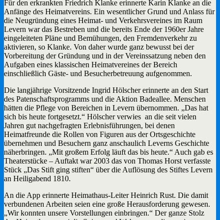
Für den erkrankten Friedrich Klanke erinnerte Karin Klanke an die
Anfänge des Heimatvereins. Ein wesentlicher Grund und Anlass für
die Neugründung eines Heimat- und Verkehrsvereines im Raum
Levern war das Bestreben und die bereits Ende der 1960er Jahre
eingeleiteten Pläne und Bemühungen, den Fremdenverkehr zu
aktivieren, so Klanke. Von daher wurde ganz bewusst bei der
Vorbereitung der Gründung und in der Vereinssatzung neben den
Aufgaben eines klassischen Heimatvereines der Bereich
einschließlich Gäste- und Besucherbetreuung aufgenommen.
Die langjährige Vorsitzende Ingrid Hölscher erinnerte an den Start
des Patenschaftsprogramms und die Aktion Badeallee. Menschen
hätten die Pflege von Bereichen in Levern übernommen. „Das hat
sich bis heute fortgesetzt.“ Hölscher verwies an die seit vielen
Jahren gut nachgefragten Erlebnisführungen, bei denen
Heimatfreunde die Rollen von Figuren aus der Ortsgeschichte
übernehmen und Besuchern ganz anschaulich Leverns Geschichte
näherbringen. „Mit großem Erfolg läuft das bis heute.“ Auch gab es
Theaterstücke – Auftakt war 2003 das von Thomas Horst verfasste
Stück „Das Stift ging stiften“ über die Auflösung des Stiftes Levern
an Heiligabend 1810.
An die App erinnerte Heimathaus-Leiter Heinrich Rust. Die damit
verbundenen Arbeiten seien eine große Herausforderung gewesen.
„Wir konnten unsere Vorstellungen einbringen.“ Der ganze Stolz