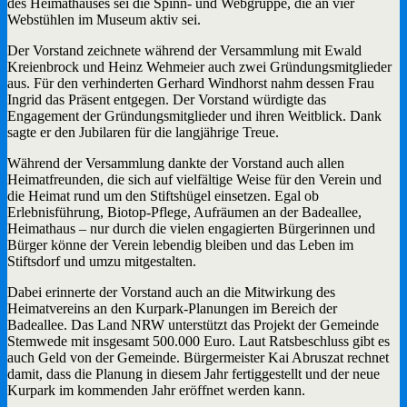
des Heimathauses sei die Spinn- und Webgruppe, die an vier
Webstühlen im Museum aktiv sei.
Der Vorstand zeichnete während der Versammlung mit Ewald
Kreienbrock und Heinz Wehmeier auch zwei Gründungsmitglieder
aus. Für den verhinderten Gerhard Windhorst nahm dessen Frau
Ingrid das Präsent entgegen. Der Vorstand würdigte das
Engagement der Gründungsmitglieder und ihren Weitblick. Dank
sagte er den Jubilaren für die langjährige Treue.
Während der Versammlung dankte der Vorstand auch allen
Heimatfreunden, die sich auf vielfältige Weise für den Verein und
die Heimat rund um den Stiftshügel einsetzen. Egal ob
Erlebnisführung, Biotop-Pflege, Aufräumen an der Badeallee,
Heimathaus – nur durch die vielen engagierten Bürgerinnen und
Bürger könne der Verein lebendig bleiben und das Leben im
Stiftsdorf und umzu mitgestalten.
Dabei erinnerte der Vorstand auch an die Mitwirkung des
Heimatvereins an den Kurpark-Planungen im Bereich der
Badeallee. Das Land NRW unterstützt das Projekt der Gemeinde
Stemwede mit insgesamt 500.000 Euro. Laut Ratsbeschluss gibt es
auch Geld von der Gemeinde. Bürgermeister Kai Abruszat rechnet
damit, dass die Planung in diesem Jahr fertiggestellt und der neue
Kurpark im kommenden Jahr eröffnet werden kann.