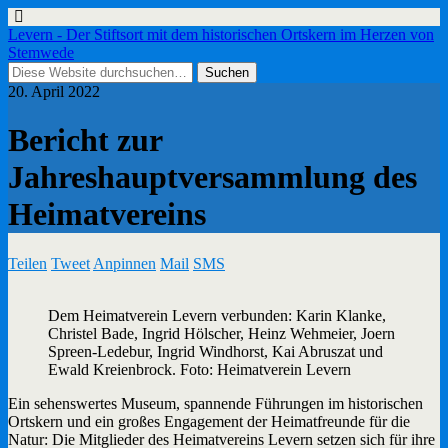
Levern - Der Stiftsort mit dem historischen Ortskern im Herzen von
Stemwede
20. April 2022
Bericht zur
Jahreshauptversammlung des
Heimatvereins
Teilen
Tweet
Anpinnen
Mail
SMS
Dem Heimatverein Levern verbunden: Karin Klanke,
Christel Bade, Ingrid Hölscher, Heinz Wehmeier, Joern
Spreen-Ledebur, Ingrid Windhorst, Kai Abruszat und
Ewald Kreienbrock. Foto: Heimatverein Levern
Ein sehenswertes Museum, spannende Führungen im historischen
Ortskern und ein großes Engagement der Heimatfreunde für die
Natur: Die Mitglieder des Heimatvereins Levern setzen sich für ihre