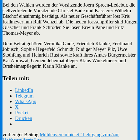
Bei den Wahlen wurden der Vorsitzende Joern Spreen-Ledebur, die
stellvertretende Vorsitzende Christel Bade und Kassierer Wilhelm
Bischof einstimmig bestätigt. Als neuer Geschäftsführer löst Kris
Kallmeyer nun Ralf Wenzel ab. Die neuen Kassenprüfer sind Jürgen
Gläscher und Frank Schröder. Sie lösen Erwin Pape und Fritz
Thomas-Meyer ab.
Dem Beirat gehören Veronika Gude, Friedrich Klanke, Ferdinand
Jobusch, Sophie Hegerfeld-Schmidt, Rüdiger Meyer-Pilz, Uwe
Stothfang und Heinrich Rust sowie kraft ihres Amtes Bürgermeister
Kai Abruszat, Gemeindeheimatpfleger Klaus Winkelmeier und
Ortsheimatpflegerin Karin Klanke an.
Teilen mit:
LinkedIn
Telegram
WhatsApp
X
Pocket
Drucken
vorheriger Beitrag
Mühlenverein bietet "Lehrgang zum/zur