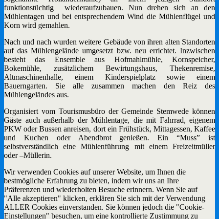
funktionstüchtig wiederaufzubauen. Nun drehen sich an den
Mühlentagen und bei entsprechendem Wind die Mühlenflügel und
Korn wird gemahlen.
Nach und nach wurden weitere Gebäude von ihren alten Standorten
auf das Mühlengelände umgesetzt bzw. neu errichtet. Inzwischen
besteht das Ensemble aus Hofmahlmühle, Kornspeicher,
Bokemühle, zusätzlichem Bewirtungshaus, Thekenremise,
Altmaschinenhalle, einem Kinderspielplatz sowie einem
Bauerngarten. Sie alle zusammen machen den Reiz des
Mühlengeländes aus.
Organisiert vom Tourismusbüro der Gemeinde Stemwede können
Gäste auch außerhalb der Mühlentage, die mit Fahrrad, eigenem
PKW oder Bussen anreisen, dort ein Frühstück, Mittagessen, Kaffee
und Kuchen oder Abendbrot genießen. Ein “Muss” ist
selbstverständlich eine Mühlenführung mit einem Freizeitmüller
oder –Müllerin.
Wir verwenden Cookies auf unserer Website, um Ihnen die
bestmögliche Erfahrung zu bieten, indem wir uns an Ihre
Präferenzen und wiederholten Besuche erinnern. Wenn Sie auf
"Alle akzeptieren" klicken, erklären Sie sich mit der Verwendung
ALLER Cookies einverstanden. Sie können jedoch die "Cookie-
Einstellungen" besuchen, um eine kontrollierte Zustimmung zu