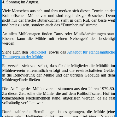
4. Sonntag im August.
Viele Menschen aus nah und fern merken sich diesen Termin an der
Kolthoffschen Mühle vor und sind regelmäßige Besucher. Denn
nicht nur der frische Butterkuchen steht in dem Ruf, der beste weit
und breit zu sein, sondern auch das “Drumherum“ stimmt.
An allen Mühlentagen finden Tanz- oder Musikdarbietungen statt.
Ebenso kann die Mühle mit seinen Nebengebäuden besichtigt
werden.
Siehe auch den
Steckbrief
sowie das
Angebot für standesamtliche
Trauungen an der Mühle
Es versteht sich von selbst, dass für die Mitglieder die Mithilfe im
Mühlenverein ehrenamtlich erfolgt und die erwirtschafteten Gelder
in die Renovierung der Mühle und der übrigen Gebäude auf dem
Mühlengelände fließen.
Die Anfänge des Mühlenvereins stammen aus den Jahren 1979-80.
Zu dieser Zeit sollte die Mühle, die auf dem Kolthoff´schen Hof im
benachbarten Niedermehnen stand, abgerissen werden, da sie fast
vollständig verfallen war.
Durch zahlreiche Bemühungen ist es gelungen, die Mühle (eine
sogenannte Holländermühle) an ihrem jetzigen Standort