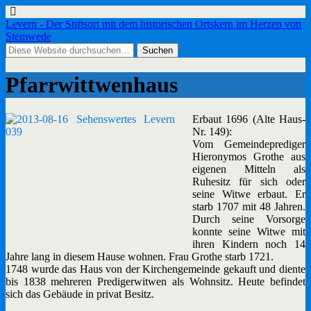
Levern - Der Stiftsort mit dem historischen Ortskern im Herzen von
Stemwede
Pfarrwittwenhaus
Erbaut 1696 (Alte Haus-
Nr. 149):
Vom Gemeindeprediger
Hieronymos Grothe aus
eigenen Mitteln als
Ruhesitz für sich oder
seine Witwe erbaut. Er
starb 1707 mit 48 Jahren.
Durch seine Vorsorge
konnte seine Witwe mit
ihren Kindern noch 14
Jahre lang in diesem Hause wohnen. Frau Grothe starb 1721.
1748 wurde das Haus von der Kirchengemeinde gekauft und diente
bis 1838 mehreren Predigerwitwen als Wohnsitz. Heute befindet
sich das Gebäude in privat Besitz.