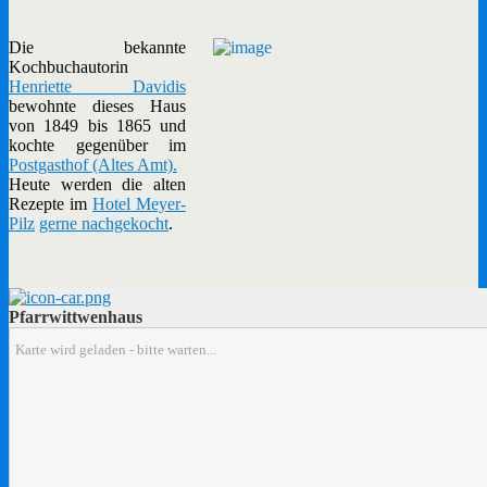
Die bekannte
Kochbuchautorin
Henriette Davidis
bewohnte dieses Haus
von 1849 bis 1865 und
kochte gegenüber im
Postgasthof (Altes Amt).
Heute werden die alten
Rezepte im
Hotel Meyer-
Pilz
gerne nachgekocht
.
Pfarrwittwenhaus
Karte wird geladen - bitte warten...