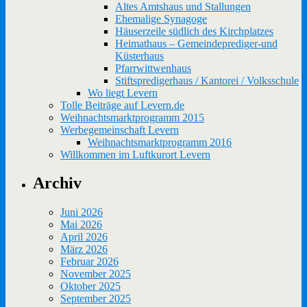
Altes Amtshaus und Stallungen
Ehemalige Synagoge
Häuserzeile südlich des Kirchplatzes
Heimathaus – Gemeindeprediger-und
Küsterhaus
Pfarrwittwenhaus
Stiftspredigerhaus / Kantorei / Volksschule
Wo liegt Levern
Tolle Beiträge auf Levern.de
Weihnachtsmarktprogramm 2015
Werbegemeinschaft Levern
Weihnachtsmarktprogramm 2016
Willkommen im Luftkurort Levern
Archiv
Juni 2026
Mai 2026
April 2026
März 2026
Februar 2026
November 2025
Oktober 2025
September 2025