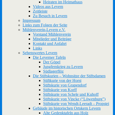
Heiraten im Heimathaus
Videos aus Levern
Zeitleiste
Zu Besuch in Levern
Impressum
Links zum Folgen der Seite
Mühlenverein-Levern e.V.
Vorstand Mühlenverein
Mitglieder und Beiträge
Kontakt und Anfahrt
Links
Sehenswertes Levern
Die Leverner Tafeln
Der Göpel
Jungfernkrieg zu Levern
Südlagerflöz
Die Stiftskurien – Wohnsitze der Stiftsdamen
Stiftkurie von der Horst
Stiftskurie von Grapendorf
Stiftskurie von Korff
Stiftskurie von Schele und Kuhoff
Stiftskurie von Vincke (“Löwenburg”)
Stiftskurie von Wendt-Leeradt – Propstei
Gebäude im historischen Ortskern Levern
Alte Gedenktafeln aus Holz