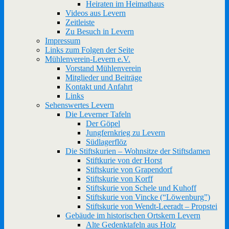
Heiraten im Heimathaus
Videos aus Levern
Zeitleiste
Zu Besuch in Levern
Impressum
Links zum Folgen der Seite
Mühlenverein-Levern e.V.
Vorstand Mühlenverein
Mitglieder und Beiträge
Kontakt und Anfahrt
Links
Sehenswertes Levern
Die Leverner Tafeln
Der Göpel
Jungfernkrieg zu Levern
Südlagerflöz
Die Stiftskurien – Wohnsitze der Stiftsdamen
Stiftkurie von der Horst
Stiftskurie von Grapendorf
Stiftskurie von Korff
Stiftskurie von Schele und Kuhoff
Stiftskurie von Vincke (“Löwenburg”)
Stiftskurie von Wendt-Leeradt – Propstei
Gebäude im historischen Ortskern Levern
Alte Gedenktafeln aus Holz