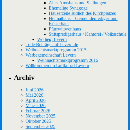
Altes Amtshaus und Stallungen
Ehemalige Synagoge
Häuserzeile südlich des Kirchplatzes
Heimathaus – Gemeindeprediger-und
Küsterhaus
Pfarrwittwenhaus
Stiftspredigerhaus / Kantorei / Volksschule
Wo liegt Levern
Tolle Beiträge auf Levern.de
Weihnachtsmarktprogramm 2015
Werbegemeinschaft Levern
Weihnachtsmarktprogramm 2016
Willkommen im Luftkurort Levern
Archiv
Juni 2026
Mai 2026
April 2026
März 2026
Februar 2026
November 2025
Oktober 2025
September 2025