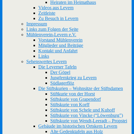
Heiraten im Heimathaus
Videos aus Levern
Zeitleiste
Zu Besuch in Levern
Impressum
Links zum Folgen der Seite
Mühlenverein-Levern e.V.
Vorstand Mühlenverein
Mitglieder und Beiträge
Kontakt und Anfahrt
Links
Sehenswertes Levern
Die Leverner Tafeln
Der Göpel
Jungfernkrieg zu Levern
Südlagerflöz
Die Stiftskurien – Wohnsitze der Stiftsdamen
Stiftkurie von der Horst
Stiftskurie von Grapendorf
Stiftskurie von Korff
Stiftskurie von Schele und Kuhoff
Stiftskurie von Vincke (“Löwenburg”)
Stiftskurie von Wendt-Leeradt – Propstei
Gebäude im historischen Ortskern Levern
Alte Gedenktafeln aus Holz