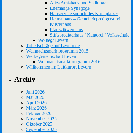
Altes Amtshaus und Stallungen
Ehemalige Synagoge
Häuserzeile südlich des Kirchplatzes
Heimathaus – Gemeindeprediger-und
Küsterhaus
Pfarrwittwenhaus
Stiftspredigerhaus / Kantorei / Volksschule
Wo liegt Levern
Tolle Beiträge auf Levern.de
Weihnachtsmarktprogramm 2015
Werbegemeinschaft Levern
Weihnachtsmarktprogramm 2016
Willkommen im Luftkurort Levern
Archiv
Juni 2026
Mai 2026
April 2026
März 2026
Februar 2026
November 2025
Oktober 2025
September 2025