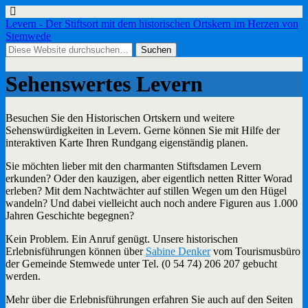
Levern - Der Stiftsort mit dem historischen Ortskern im Herzen von
Stemwede
Sehenswertes Levern
Besuchen Sie den Historischen Ortskern und weitere
Sehenswürdigkeiten in Levern. Gerne können Sie mit Hilfe der
interaktiven Karte Ihren Rundgang eigenständig planen.
Sie möchten lieber mit den charmanten Stiftsdamen Levern
erkunden? Oder den kauzigen, aber eigentlich netten Ritter Worad
erleben? Mit dem Nachtwächter auf stillen Wegen um den Hügel
wandeln? Und dabei vielleicht auch noch andere Figuren aus 1.000
Jahren Geschichte begegnen?
Kein Problem. Ein Anruf genügt. Unsere historischen
Erlebnisführungen können über
Sabine Denker
vom Tourismusbüro
der Gemeinde Stemwede unter Tel. (0 54 74) 206 207 gebucht
werden.
Mehr über die Erlebnisführungen erfahren Sie auch auf den Seiten