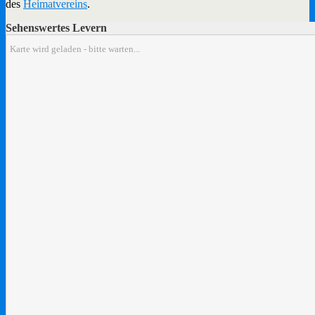
des
Heimatvereins
.
Sehenswertes Levern
Karte wird geladen - bitte warten...