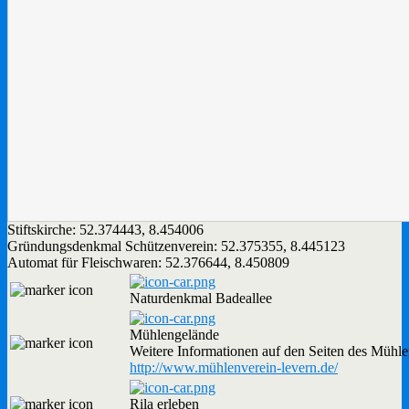
Stiftskirche:
52.374443
,
8.454006
Gründungsdenkmal Schützenverein:
52.375355
,
8.445123
Automat für Fleischwaren:
52.376644
,
8.450809
Naturdenkmal Badeallee
Mühlengelände
Weitere Informationen auf den Seiten des Mühle
http://www.mühlenverein-levern.de/
Rila erleben