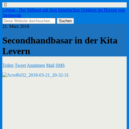
Levern - Der Stiftsort mit dem historischen Ortskern im Herzen von
Stemwede
21. März 2018
Secondhandbasar in der Kita
Levern
Teilen
Tweet
Anpinnen
Mail
SMS