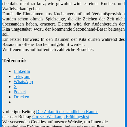
ebenfalls nicht zu kurz; wie gewohnt wird es einen Kuchen- und
Waffelverkauf geben.
Durch die Einnahmen aus Kuchenverkauf und Verkaufsprovision
wurden schon oftmals Spielzeuge, die die Zeichen der Zeit nicht
überstanden haben, erneuert. Derzeit wird der Außenbereich der
Kita umgestaltet, wozu der kommende Secondhand-Basar beitragen
soll.
Ein letzter Hinweis: In den Räumen der Kita dürfen während des
Basars nur offene Taschen mitgeführt werden.
Wir freuen uns auf hoffentlich zahlreiche Besucher.
Teilen mit:
LinkedIn
Telegram
WhatsApp
X
Pocket
Drucken
vorheriger Beitrag
Die Zukunft des ländlichen Raums
nächster Beitrag
Großes Weitkamp Frühlingsfest
Wir verwenden Cookies auf unserer Website, um Ihnen die
bestmögliche Erfahrung zu bieten, indem wir uns an Ihre