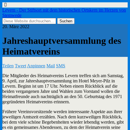
Levern - Der Stiftsort mit dem historischen Ortskern im Herzen von
Stemwede
20. März 2022
Jahreshauptversammlung des
Heimatvereins
Teilen
Tweet
Anpinnen
Mail
SMS
Die Mitglieder des Heimatvereins Levern treffen sich am Samstag,
9. April, zur Jahreshauptversammlung im Hotel Meyer-Pilz in
Levern. Beginn ist um 17 Uhr. Neben einem Rückblick auf die
beiden vergangenen Jahre und Wahlen zum Vorstand wollen die
Heimatfreunde auch nachträglich an den 50. Geburtstag des 1971
gegründeten Heimatvereins erinnern.
Frühere Vereinsvorsitzende werden interessante Aspekte aus ihrer
jeweiligen Amtszeit erzählen. Nach dem kurzweiligen Rückblick,
bei dem viele schöne Begebenheiten wieder lebendig werden, gibt
es ein gemeinsames Abendessen, zu dem der Heimatverein seine