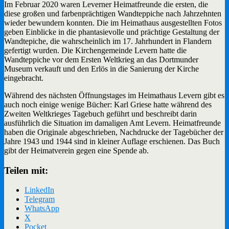
Im Februar 2020 waren Leverner Heimatfreunde die ersten, die
diese großen und farbenprächtigen Wandteppiche nach Jahrzehnten
wieder bewundern konnten. Die im Heimathaus ausgestellten Fotos
geben Einblicke in die phantasievolle und prächtige Gestaltung der
Wandtepiche, die wahrscheinlich im 17. Jahrhundert in Flandern
gefertigt wurden. Die Kirchengemeinde Levern hatte die
Wandteppiche vor dem Ersten Weltkrieg an das Dortmunder
Museum verkauft und den Erlös in die Sanierung der Kirche
eingebracht.
Während des nächsten Öffnungstages im Heimathaus Levern gibt es
auch noch einige wenige Bücher: Karl Griese hatte während des
Zweiten Weltkrieges Tagebuch geführt und beschreibt darin
ausführlich die Situation im damaligen Amt Levern. Heimatfreunde
haben die Originale abgeschrieben, Nachdrucke der Tagebücher der
Jahre 1943 und 1944 sind in kleiner Auflage erschienen. Das Buch
gibt der Heimatverein gegen eine Spende ab.
Teilen mit:
LinkedIn
Telegram
WhatsApp
X
Pocket