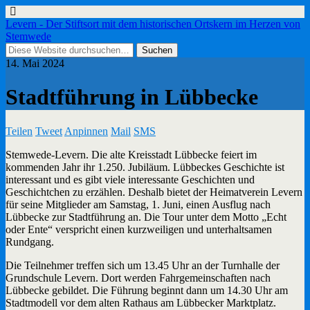
Levern - Der Stiftsort mit dem historischen Ortskern im Herzen von
Stemwede
14. Mai 2024
Stadtführung in Lübbecke
Teilen
Tweet
Anpinnen
Mail
SMS
Stemwede-Levern. Die alte Kreisstadt Lübbecke feiert im
kommenden Jahr ihr 1.250. Jubiläum. Lübbeckes Geschichte ist
interessant und es gibt viele interessante Geschichten und
Geschichtchen zu erzählen. Deshalb bietet der Heimatverein Levern
für seine Mitglieder am Samstag, 1. Juni, einen Ausflug nach
Lübbecke zur Stadtführung an. Die Tour unter dem Motto „Echt
oder Ente“ verspricht einen kurzweiligen und unterhaltsamen
Rundgang.
Die Teilnehmer treffen sich um 13.45 Uhr an der Turnhalle der
Grundschule Levern. Dort werden Fahrgemeinschaften nach
Lübbecke gebildet. Die Führung beginnt dann um 14.30 Uhr am
Stadtmodell vor dem alten Rathaus am Lübbecker Marktplatz.