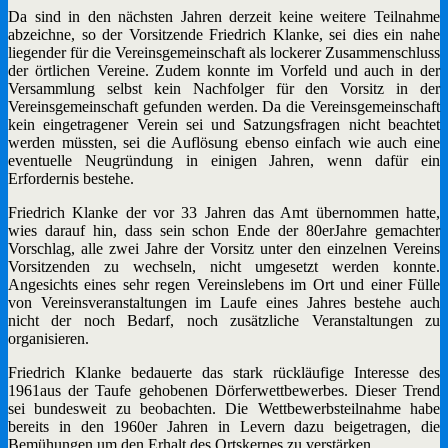
Da sind in den nächsten Jahren derzeit keine weitere Teilnahme
abzeichne, so der Vorsitzende Friedrich Klanke, sei dies ein nahe
liegender für die Vereinsgemeinschaft als lockerer Zusammenschluss
der örtlichen Vereine. Zudem konnte im Vorfeld und auch in der
Versammlung selbst kein Nachfolger für den Vorsitz in der
Vereinsgemeinschaft gefunden werden. Da die Vereinsgemeinschaft
kein eingetragener Verein sei und Satzungsfragen nicht beachtet
werden müssten, sei die Auflösung ebenso einfach wie auch eine
eventuelle Neugründung in einigen Jahren, wenn dafür ein
Erfordernis bestehe.
Friedrich Klanke der vor 33 Jahren das Amt übernommen hatte,
wies darauf hin, dass sein schon Ende der 80erJahre gemachter
Vorschlag, alle zwei Jahre der Vorsitz unter den einzelnen Vereins
Vorsitzenden zu wechseln, nicht umgesetzt werden konnte.
Angesichts eines sehr regen Vereinslebens im Ort und einer Fülle
von Vereinsveranstaltungen im Laufe eines Jahres bestehe auch
nicht der noch Bedarf, noch zusätzliche Veranstaltungen zu
organisieren.
Friedrich Klanke bedauerte das stark rückläufige Interesse des
1961aus der Taufe gehobenen Dörferwettbewerbes. Dieser Trend
sei bundesweit zu beobachten. Die Wettbewerbsteilnahme habe
bereits in den 1960er Jahren in Levern dazu beigetragen, die
Bemühungen um den Erhalt des Ortskernes zu verstärken.