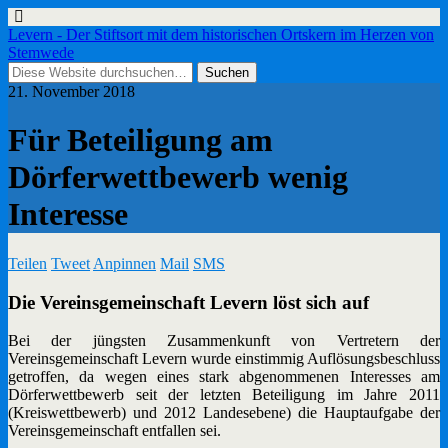
Levern - Der Stiftsort mit dem historischen Ortskern im Herzen von
Stemwede
21. November 2018
Für Beteiligung am
Dörferwettbewerb wenig
Interesse
Teilen
Tweet
Anpinnen
Mail
SMS
Die Vereinsgemeinschaft Levern löst sich auf
Bei der jüngsten Zusammenkunft von Vertretern der
Vereinsgemeinschaft Levern wurde einstimmig Auflösungsbeschluss
getroffen, da wegen eines stark abgenommenen Interesses am
Dörferwettbewerb seit der letzten Beteiligung im Jahre 2011
(Kreiswettbewerb) und 2012 Landesebene) die Hauptaufgabe der
Vereinsgemeinschaft entfallen sei.