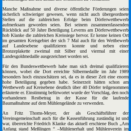
Manche Maßnahme und diverse öffentliche Förderungen seien
sicherlich schwieriger gewesen, wenn nicht auch übergeordnete
Stellen auf die zahlreichen Erfolge beim Dörferwettbewerb
aufmerksam geworden seien. Bei seinem zusammenfassenden
Rückblick auf 50 Jahre Beteiligung Leverns am Dörferwettbewerb
hob Klanke die zahlreichen Kreissiege hervor. Er kenne keinen Ort
im gesamten Kreisgebiet der sich 7 Mal auch für den Wettbewerb
auf Landesebene qualifizieren konnte und neben einer
Bronzeplakette zweimal mit Silber und viermal mit einer
Landesgoldmedaille ausgezeichnet worden sei.
Für den Bundeswettbewerb habe man sich dreimal qualifizieren
können, wobei die Dort erreichte Silbermedaille im Jahr 1989
besonders hoch einzuschätzen sei, da es in dieser Zeit eine enorm
hohe Beteiligung gegeben habe. Seinerzeit hätten schon am
Wettbewerb auf Kreisebene deutlich über 40 Dörfer teilgenommen
erläuterte er. Einstimmig befürwortet wurde der Vorschlag, den noch
vorhandenen Restbetrag in der Kasse für die laufende
Baumaßnahme auf dem Mühlengelände zu verwenden.
An Fritz Thoms-Meyer, der als Geschäftsführer der
Vereinsgemeinschaft auch für die Kassenführung zuständig ist und
war, überreichte Friedrich Klanke das aktuell erschiene Buch „Am
Anfang stand Meßlingen “ –Mühlenerhalt und Mühlenverein im